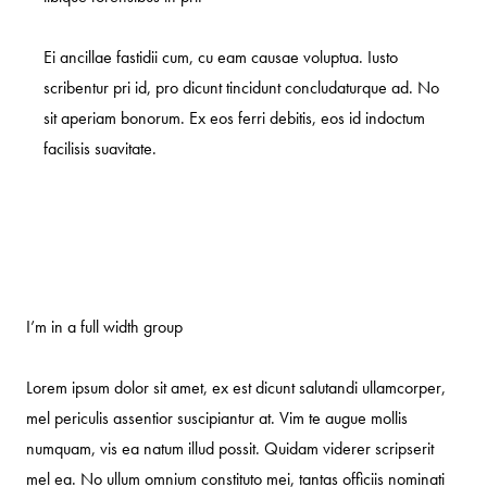
Ei ancillae fastidii cum, cu eam causae voluptua. Iusto
scribentur pri id, pro dicunt tincidunt concludaturque ad. No
sit aperiam bonorum. Ex eos ferri debitis, eos id indoctum
facilisis suavitate.
I’m in a full width group
Lorem ipsum dolor sit amet, ex est dicunt salutandi ullamcorper,
mel periculis assentior suscipiantur at. Vim te augue mollis
numquam, vis ea natum illud possit. Quidam viderer scripserit
mel ea. No ullum omnium constituto mei, tantas officiis nominati