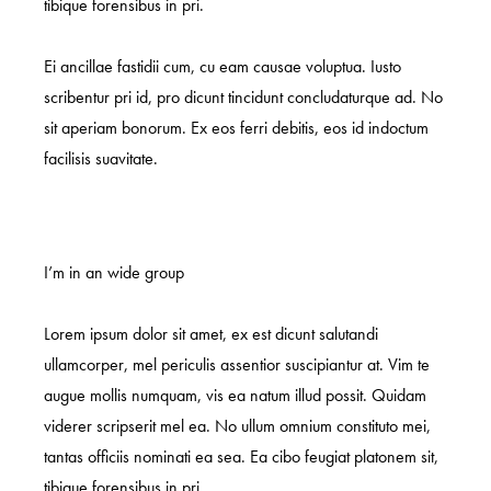
tibique forensibus in pri.
Ei ancillae fastidii cum, cu eam causae voluptua. Iusto
scribentur pri id, pro dicunt tincidunt concludaturque ad. No
sit aperiam bonorum. Ex eos ferri debitis, eos id indoctum
facilisis suavitate.
I’m in an wide group
Lorem ipsum dolor sit amet, ex est dicunt salutandi
ullamcorper, mel periculis assentior suscipiantur at. Vim te
augue mollis numquam, vis ea natum illud possit. Quidam
viderer scripserit mel ea. No ullum omnium constituto mei,
tantas officiis nominati ea sea. Ea cibo feugiat platonem sit,
tibique forensibus in pri.