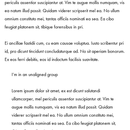
periculis assentior suscipiantur at. Vim te augue mollis numquam, vis
ea natum illud possit. Quidam viderer scripserit mel ea. No ullum
omnium constituto mei, tantas officiis nominati ea sea. Ea cibo
feugiat platonem sit, tibique forensibus in pri.
Ei ancillae fastidii cum, cu eam causae voluptua. Iusto scribentur pri
id, pro dicunt tincidunt concludaturque ad. No sit aperiam bonorum.
Ex eos ferri debitis, eos id indoctum facilisis suavitate.
I’m in an unaligned group
Lorem ipsum dolor sit amet, ex est dicunt salutandi
ullamcorper, mel periculis assentior suscipiantur at. Vim te
augue mollis numquam, vis ea natum illud possit. Quidam
viderer scripserit mel ea. No ullum omnium constituto mei,
tantas officiis nominati ea sea. Ea cibo feugiat platonem sit,